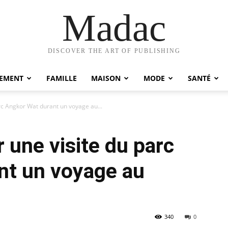
Madac
DISCOVER THE ART OF PUBLISHING
EMENT
FAMILLE
MAISON
MODE
SANTÉ
c Angkor Wat durant un voyage au...
une visite du parc
nt un voyage au
340
0