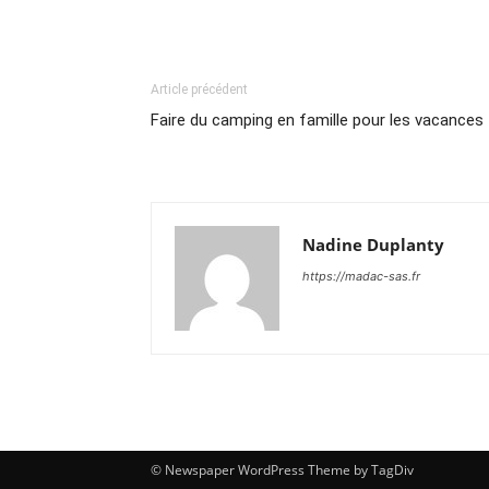
Article précédent
Faire du camping en famille pour les vacances
Nadine Duplanty
https://madac-sas.fr
© Newspaper WordPress Theme by TagDiv