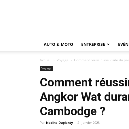
AUTO & MOTO
ENTREPRISE
EVÉN
Accueil
Voyage
Comment réussir une visite du par
Voyage
Comment réussir 
Angkor Wat dura
Cambodge ?
Par
Nadine Duplanty
-
21 janvier 2023