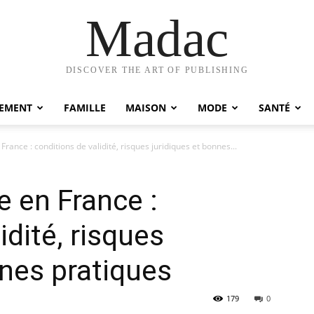
Madac
DISCOVER THE ART OF PUBLISHING
EMENT
FAMILLE
MAISON
MODE
SANTÉ
France : conditions de validité, risques juridiques et bonnes...
e en France :
idité, risques
nnes pratiques
179
0