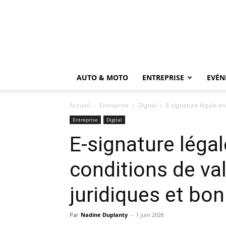
AUTO & MOTO
ENTREPRISE
EVÉN
Accueil
Entreprise
Digital
E‑signature légale en 
Entreprise
Digital
E‑signature légal
conditions de val
juridiques et bo
Par
Nadine Duplanty
-
1 juin 2026