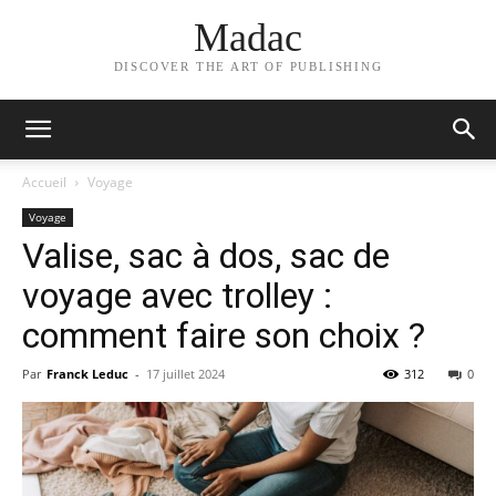
Madac
DISCOVER THE ART OF PUBLISHING
Accueil
Voyage
Voyage
Valise, sac à dos, sac de
voyage avec trolley :
comment faire son choix ?
Par
Franck Leduc
-
17 juillet 2024
312
0