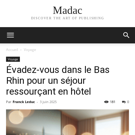
Madac
DISCOVER THE ART OF PUBLISHING
Accueil
Voyage
Voyage
Évadez-vous dans le Bas
Rhin pour un séjour
ressourçant en hôtel
Par
Franck Leduc
-
3 juin 2025
181
0