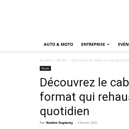
AUTO & MOTO
ENTREPRISE
EVÉN
Accueil
Mode
Découvrez le cabas en cuir grand fo
Mode
Découvrez le cab
format qui rehau
quotidien
Par
Nadine Duplanty
-
4 février 2025