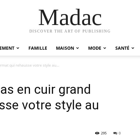
Madac
DISCOVER THE ART OF PUBLISHING
EMENT
FAMILLE
MAISON
MODE
SANTÉ
rmat qui rehausse votre style au...
as en cuir grand
sse votre style au
295
0