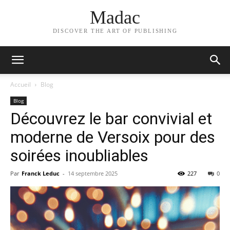
Madac
DISCOVER THE ART OF PUBLISHING
Accueil
Blog
Blog
Découvrez le bar convivial et
moderne de Versoix pour des
soirées inoubliables
Par
Franck Leduc
-
14 septembre 2025
227
0