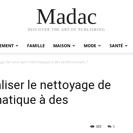
Madac
DISCOVER THE ART OF PUBLISHING
EMENT
FAMILLE
MAISON
MODE
SANTÉ
age de votre parc informatique à des professionnels ?
liser le nettoyage de
matique à des
303
0