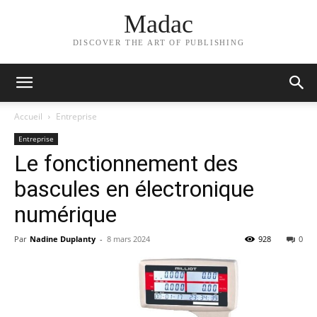
Madac
DISCOVER THE ART OF PUBLISHING
Accueil
Entreprise
Entreprise
Le fonctionnement des
bascules en électronique
numérique
Par
Nadine Duplanty
-
8 mars 2024
928
0