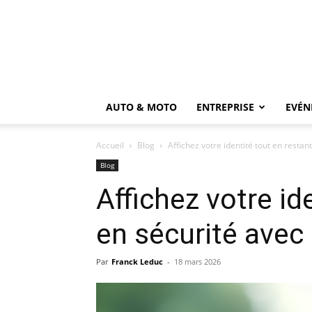
AUTO & MOTO
ENTREPRISE
EVÉN
Accueil
Blog
Affichez votre identité tout en resta
Blog
Affichez votre id
en sécurité avec
Par
Franck Leduc
-
18 mars 2026