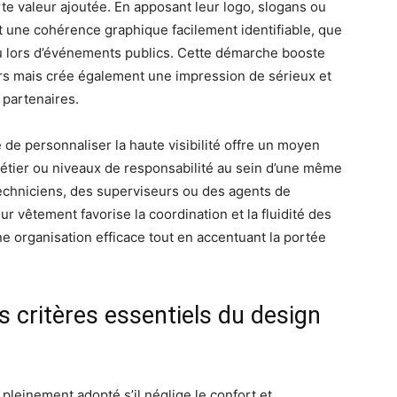
rte valeur ajoutée. En apposant leur logo, slogans ou
t une cohérence graphique facilement identifiable, que
 ou lors d’événements publics. Cette démarche booste
urs mais crée également une impression de sérieux et
 partenaires.
é de personnaliser la haute visibilité offre un moyen
métier ou niveaux de responsabilité au sein d’une même
techniciens, des superviseurs ou des agents de
eur vêtement favorise la coordination et la fluidité des
ne organisation efficace tout en accentuant la portée
s critères essentiels du design
leinement adopté s’il néglige le confort et