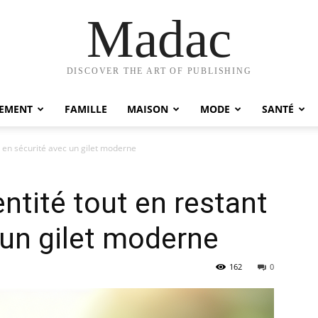
Madac
DISCOVER THE ART OF PUBLISHING
EMENT
FAMILLE
MAISON
MODE
SANTÉ
nt en sécurité avec un gilet moderne
entité tout en restant
 un gilet moderne
162
0