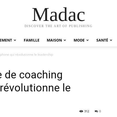
Madac
DISCOVER THE ART OF PUBLISHING
EMENT
FAMILLE
MAISON
MODE
SANTÉ
phone qui révolutionne le leadership
e de coaching
révolutionne le
312
0