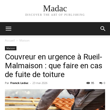
Madac
DISCOVER THE ART OF PUBLISHING
Accueil
Maison
Maison
Couvreur en urgence à Rueil-
Malmaison : que faire en cas
de fuite de toiture
Par
Franck Leduc
-
23 mai 2026
95
0