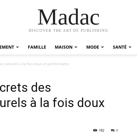
Madac
DISCOVER THE ART OF PUBLISHING
EMENT
FAMILLE
MAISON
MODE
SANTÉ
s naturels à la fois doux et performants
crets des
rels à la fois doux
182
0