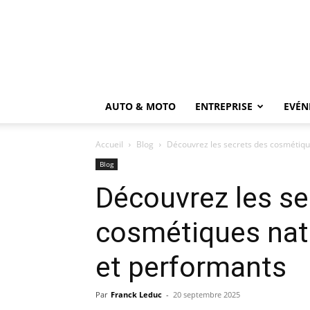
AUTO & MOTO
ENTREPRISE
EVÉN
Accueil
Blog
Découvrez les secrets des cosmétique
Blog
Découvrez les se
cosmétiques natu
et performants
Par
Franck Leduc
-
20 septembre 2025