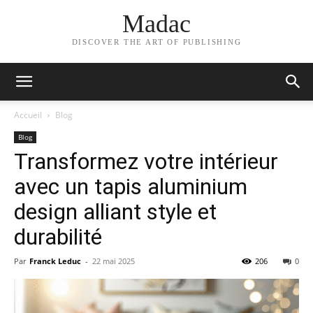
Madac
DISCOVER THE ART OF PUBLISHING
Accueil
Blog
Blog
Transformez votre intérieur
avec un tapis aluminium
design alliant style et
durabilité
Par
Franck Leduc
-
22 mai 2025
206
0